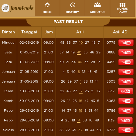
RUMUS
HOME
HISTORY
ABOUT US
JOWO
PAST RESULT
Dinten
Tanggal
Jam
Asil
Asil 4D
Minggu
02-06-2019
09:00
48
35
37
10
27
43
7
0779
Setu
01-06-2019
21:00
37
14
19
40
33
46
29
0888
Setu
01-06-2019
09:00
39
21
34
40
33
28
13
4499
Jemuah
31-05-2019
21:00
4
3
40
6
12
43
41
3257
Jemuah
31-05-2019
09:00
26
39
37
1
38
13
14
3605
Kemis
30-05-2019
21:00
22
45
27
17
25
21
13
1637
Kemis
30-05-2019
09:00
26
12
25
15
47
43
5
8063
Rebo
29-05-2019
21:00
14
37
15
19
3
31
44
5786
Rebo
29-05-2019
09:00
4
25
18
14
38
10
49
1139
Seloso
28-05-2019
21:00
28
22
39
37
18
44
38
6733