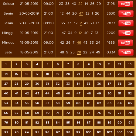
Seloso
21-05-2019
09:00
23
38
40
22
14
26
29
3196
Senin
20-05-2019
21:00
12
44
20
47
32
1
26
3630
Senin
20-05-2019
09:00
35
33
37
2
42
21
13
7837
Minggu
19-05-2019
21:00
47
34
9
12
40
7
13
2209
Minggu
19-05-2019
09:00
42
26
7
46
43
33
24
1686
Setu
18-05-2019
21:00
48
9
25
28
22
24
49
0334
1
2
3
4
5
6
7
8
9
10
11
12
13
14
15
16
17
18
19
20
21
22
23
24
25
26
27
28
29
30
31
32
33
34
35
36
37
38
39
40
41
42
43
44
45
46
47
48
49
50
51
52
53
54
55
56
57
58
59
60
61
62
63
64
65
66
67
68
69
70
71
72
73
74
75
76
77
78
79
80
81
82
83
84
85
86
87
88
89
90
91
92
93
94
95
96
97
98
99
100
101
102
103
104