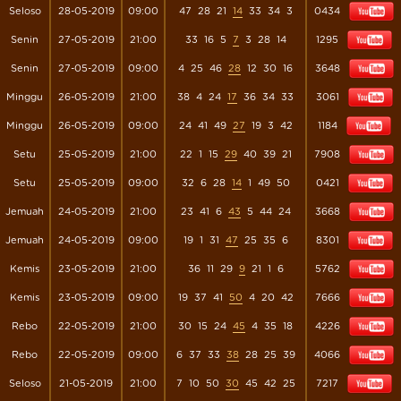
Seloso
28-05-2019
09:00
47
28
21
14
33
34
3
0434
Senin
27-05-2019
21:00
33
16
5
7
3
28
14
1295
Senin
27-05-2019
09:00
4
25
46
28
12
30
16
3648
Minggu
26-05-2019
21:00
38
4
24
17
36
34
33
3061
Minggu
26-05-2019
09:00
24
41
49
27
19
3
42
1184
Setu
25-05-2019
21:00
22
1
15
29
40
39
21
7908
Setu
25-05-2019
09:00
32
6
28
14
1
49
50
0421
Jemuah
24-05-2019
21:00
23
41
6
43
5
44
24
3668
Jemuah
24-05-2019
09:00
19
1
31
47
25
35
6
8301
Kemis
23-05-2019
21:00
36
11
29
9
21
1
6
5762
Kemis
23-05-2019
09:00
19
37
41
50
4
20
42
7666
Rebo
22-05-2019
21:00
30
15
24
45
4
35
18
4226
Rebo
22-05-2019
09:00
6
37
33
38
28
25
39
4066
Seloso
21-05-2019
21:00
7
10
50
30
45
42
25
7217