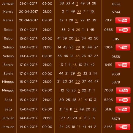
38
33
4
3
49
31
28
Jemuah
21-04-2017
09:00
8169
2
11
49
33
7
1
16
Kemis
20-04-2017
21:00
5744
Kemis
20-04-2017
09:00
32
1
28
16
22
12
39
7931
Rebo
19-04-2017
21:00
35
2
4
29
11
1
45
0665
41
39
20
25
34
42
50
Rebo
19-04-2017
09:00
5115
Seloso
18-04-2017
21:00
14
45
23
29
10
44
37
1004
33
46
12
48
26
47
27
Seloso
18-04-2017
09:00
9838
Senin
17-04-2017
21:00
3
1
4
48
10
24
42
6419
44
21
29
45
32
2
14
Senin
17-04-2017
09:00
9339
21
20
24
50
37
44
47
Minggu
16-04-2017
21:00
5879
Minggu
16-04-2017
09:00
12
16
23
6
22
31
1
7008
Setu
15-04-2017
21:00
50
25
48
32
4
13
3
5205
Setu
15-04-2017
09:00
31
14
11
17
49
20
25
3136
27
31
29
41
5
2
8
Jemuah
14-04-2017
21:00
8679
Jemuah
14-04-2017
09:00
24
23
18
17
41
44
2
2465