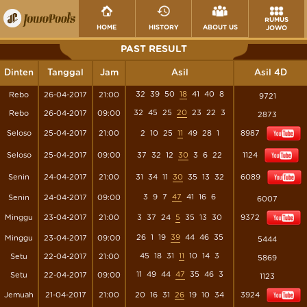
RUMUS
HOME
HISTORY
ABOUT US
JOWO
PAST RESULT
Dinten
Tanggal
Jam
Asil
Asil 4D
32
39
50
18
41
40
8
Rebo
26-04-2017
21:00
9721
32
45
25
20
23
22
3
Rebo
26-04-2017
09:00
2873
Seloso
25-04-2017
21:00
2
10
25
11
49
28
1
8987
Seloso
25-04-2017
09:00
37
32
12
30
3
6
22
1124
Senin
24-04-2017
21:00
31
34
11
30
35
13
32
6089
3
9
7
47
41
16
6
Senin
24-04-2017
09:00
6007
Minggu
23-04-2017
21:00
3
37
24
5
35
13
30
9372
26
1
19
39
44
46
35
Minggu
23-04-2017
09:00
5444
45
18
31
11
10
14
3
Setu
22-04-2017
21:00
5869
11
49
44
47
35
46
3
Setu
22-04-2017
09:00
1123
Jemuah
21-04-2017
21:00
20
16
31
26
19
10
34
3924