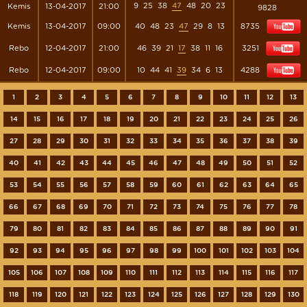
9
25
38
47
48
20
23
Kemis
13-04-2017
21:00
9828
Kemis
13-04-2017
09:00
40
48
23
47
29
8
13
8735
Rebo
12-04-2017
21:00
46
39
21
17
38
11
16
3251
Rebo
12-04-2017
09:00
10
44
41
39
34
6
13
4288
1
2
3
4
5
6
7
8
9
10
11
12
13
14
15
16
17
18
19
20
21
22
23
24
25
26
27
28
29
30
31
32
33
34
35
36
37
38
39
40
41
42
43
44
45
46
47
48
49
50
51
52
53
54
55
56
57
58
59
60
61
62
63
64
65
66
67
68
69
70
71
72
73
74
75
76
77
78
79
80
81
82
83
84
85
86
87
88
89
90
91
92
93
94
95
96
97
98
99
100
101
102
103
104
105
106
107
108
109
110
111
112
113
114
115
116
117
118
119
120
121
122
123
124
125
126
127
128
129
130