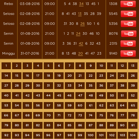
Rebo
03-08-2016
09:00
5
4
38
34
13
45
1
1308
Seloso
02-08-2016
21:00
8
41
43
13
35
28
39
5545
Seloso
02-08-2016
09:00
31
30
8
26
50
1
6
5356
Senin
01-08-2016
21:00
1
2
11
24
30
46
10
8076
Senin
01-08-2016
09:00
3
36
31
42
6
32
43
2315
Minggu
31-07-2016
21:00
8
13
48
20
41
47
23
9140
1
2
3
4
5
6
7
8
9
10
11
12
13
14
15
16
17
18
19
20
21
22
23
24
25
26
27
28
29
30
31
32
33
34
35
36
37
38
39
40
41
42
43
44
45
46
47
48
49
50
51
52
53
54
55
56
57
58
59
60
61
62
63
64
65
66
67
68
69
70
71
72
73
74
75
76
77
78
79
80
81
82
83
84
85
86
87
88
89
90
91
92
93
94
95
96
97
98
99
100
101
102
103
104