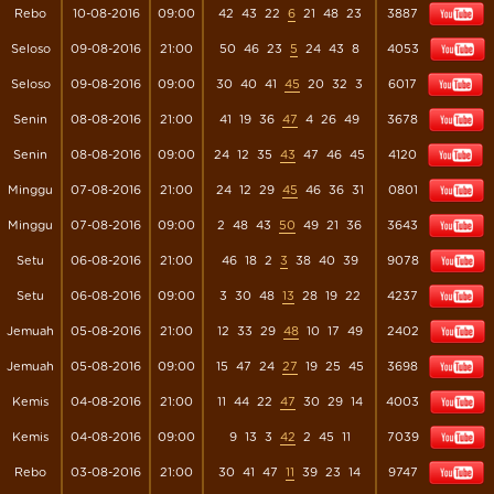
Rebo
10-08-2016
09:00
42
43
22
6
21
48
23
3887
Seloso
09-08-2016
21:00
50
46
23
5
24
43
8
4053
Seloso
09-08-2016
09:00
30
40
41
45
20
32
3
6017
Senin
08-08-2016
21:00
41
19
36
47
4
26
49
3678
Senin
08-08-2016
09:00
24
12
35
43
47
46
45
4120
Minggu
07-08-2016
21:00
24
12
29
45
46
36
31
0801
Minggu
07-08-2016
09:00
2
48
43
50
49
21
36
3643
Setu
06-08-2016
21:00
46
18
2
3
38
40
39
9078
Setu
06-08-2016
09:00
3
30
48
13
28
19
22
4237
Jemuah
05-08-2016
21:00
12
33
29
48
10
17
49
2402
Jemuah
05-08-2016
09:00
15
47
24
27
19
25
45
3698
Kemis
04-08-2016
21:00
11
44
22
47
30
29
14
4003
Kemis
04-08-2016
09:00
9
13
3
42
2
45
11
7039
Rebo
03-08-2016
21:00
30
41
47
11
39
23
14
9747