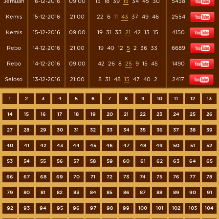
Jemuah
16-12-2016
09:00
13
18
39
15
34
45
30
5438
Kemis
15-12-2016
21:00
22
6
11
43
37
49
46
2554
Kemis
15-12-2016
09:00
19
31
33
21
42
13
15
4150
Rebo
14-12-2016
21:00
19
40
12
5
2
36
33
6689
Rebo
14-12-2016
09:00
42
26
8
25
9
15
45
1490
Seloso
13-12-2016
21:00
8
31
48
15
47
40
2
2417
1
2
3
4
5
6
7
8
9
10
11
12
13
14
15
16
17
18
19
20
21
22
23
24
25
26
27
28
29
30
31
32
33
34
35
36
37
38
39
40
41
42
43
44
45
46
47
48
49
50
51
52
53
54
55
56
57
58
59
60
61
62
63
64
65
66
67
68
69
70
71
72
73
74
75
76
77
78
79
80
81
82
83
84
85
86
87
88
89
90
91
92
93
94
95
96
97
98
99
100
101
102
103
104