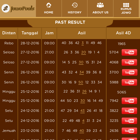
RUMUS
HOME
HISTORY
ABOUT US
JOWO
PAST RESULT
Dinten
Tanggal
Jam
Asil
Asil 4D
40
36
42
3
11
49
46
Rebo
28-12-2016
09:00
1965
Seloso
27-12-2016
21:00
26
3
36
20
19
1
4
5704
Seloso
27-12-2016
09:00
14
5
25
30
15
31
24
4068
Senin
26-12-2016
21:00
43
32
4
34
39
36
8
3700
Senin
26-12-2016
09:00
30
16
9
50
12
33
34
5988
22
36
31
26
14
9
1
Minggu
25-12-2016
21:00
5065
Minggu
25-12-2016
09:00
44
50
23
30
16
14
49
7942
Setu
24-12-2016
21:00
47
29
34
43
26
41
18
3822
Setu
24-12-2016
09:00
22
49
48
4
31
3
24
3235
Jemuah
23-12-2016
21:00
7
46
49
40
39
23
4
2636