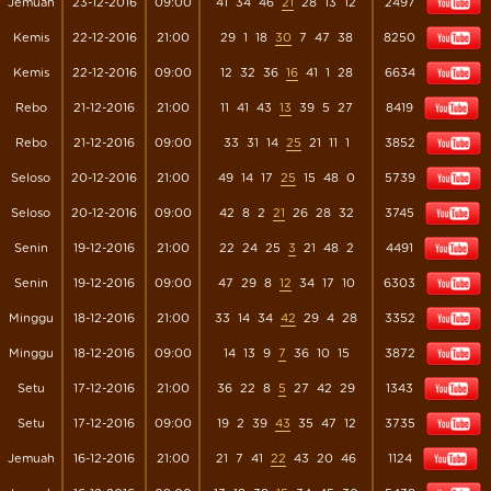
Jemuah
23-12-2016
09:00
41
34
46
21
28
13
12
2497
Kemis
22-12-2016
21:00
29
1
18
30
7
47
38
8250
Kemis
22-12-2016
09:00
12
32
36
16
41
1
28
6634
Rebo
21-12-2016
21:00
11
41
43
13
39
5
27
8419
Rebo
21-12-2016
09:00
33
31
14
25
21
11
1
3852
Seloso
20-12-2016
21:00
49
14
17
25
15
48
0
5739
Seloso
20-12-2016
09:00
42
8
2
21
26
28
32
3745
Senin
19-12-2016
21:00
22
24
25
3
21
48
2
4491
Senin
19-12-2016
09:00
47
29
8
12
34
17
10
6303
Minggu
18-12-2016
21:00
33
14
34
42
29
4
28
3352
Minggu
18-12-2016
09:00
14
13
9
7
36
10
15
3872
Setu
17-12-2016
21:00
36
22
8
5
27
42
29
1343
Setu
17-12-2016
09:00
19
2
39
43
35
47
12
3735
Jemuah
16-12-2016
21:00
21
7
41
22
43
20
46
1124