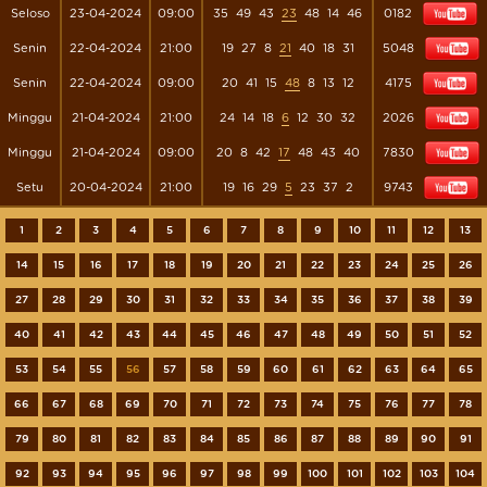
Seloso
23-04-2024
09:00
35
49
43
23
48
14
46
0182
Senin
22-04-2024
21:00
19
27
8
21
40
18
31
5048
Senin
22-04-2024
09:00
20
41
15
48
8
13
12
4175
Minggu
21-04-2024
21:00
24
14
18
6
12
30
32
2026
Minggu
21-04-2024
09:00
20
8
42
17
48
43
40
7830
Setu
20-04-2024
21:00
19
16
29
5
23
37
2
9743
1
2
3
4
5
6
7
8
9
10
11
12
13
14
15
16
17
18
19
20
21
22
23
24
25
26
27
28
29
30
31
32
33
34
35
36
37
38
39
40
41
42
43
44
45
46
47
48
49
50
51
52
53
54
55
56
57
58
59
60
61
62
63
64
65
66
67
68
69
70
71
72
73
74
75
76
77
78
79
80
81
82
83
84
85
86
87
88
89
90
91
92
93
94
95
96
97
98
99
100
101
102
103
104