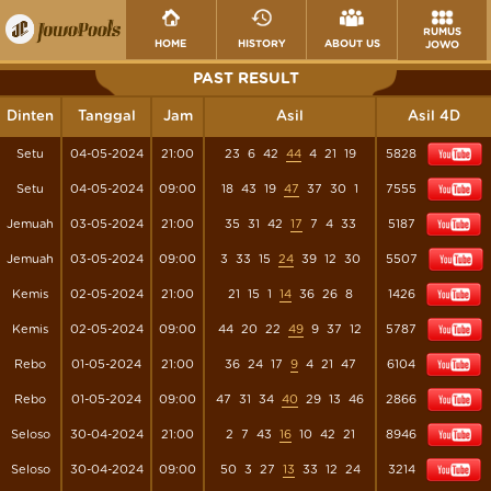
RUMUS
HOME
HISTORY
ABOUT US
JOWO
PAST RESULT
Dinten
Tanggal
Jam
Asil
Asil 4D
Setu
04-05-2024
21:00
23
6
42
44
4
21
19
5828
Setu
04-05-2024
09:00
18
43
19
47
37
30
1
7555
Jemuah
03-05-2024
21:00
35
31
42
17
7
4
33
5187
Jemuah
03-05-2024
09:00
3
33
15
24
39
12
30
5507
Kemis
02-05-2024
21:00
21
15
1
14
36
26
8
1426
Kemis
02-05-2024
09:00
44
20
22
49
9
37
12
5787
Rebo
01-05-2024
21:00
36
24
17
9
4
21
47
6104
Rebo
01-05-2024
09:00
47
31
34
40
29
13
46
2866
Seloso
30-04-2024
21:00
2
7
43
16
10
42
21
8946
Seloso
30-04-2024
09:00
50
3
27
13
33
12
24
3214