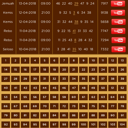
Jemuah
13-04-2018
09:00
46
22
40
29
47
9
24
7917
Kemis
12-04-2018
21:00
9
32
5
3
6
34
38
9138
Kemis
12-04-2018
09:00
31
32
44
38
9
35
14
5658
Rebo
11-04-2018
21:00
9
22
15
41
31
33
42
7747
Rebo
11-04-2018
09:00
11
25
43
8
28
4
32
7294
Seloso
10-04-2018
21:00
3
28
41
35
10
40
18
7332
1
2
3
4
5
6
7
8
9
10
11
12
13
14
15
16
17
18
19
20
21
22
23
24
25
26
27
28
29
30
31
32
33
34
35
36
37
38
39
40
41
42
43
44
45
46
47
48
49
50
51
52
53
54
55
56
57
58
59
60
61
62
63
64
65
66
67
68
69
70
71
72
73
74
75
76
77
78
79
80
81
82
83
84
85
86
87
88
89
90
91
92
93
94
95
96
97
98
99
100
101
102
103
104