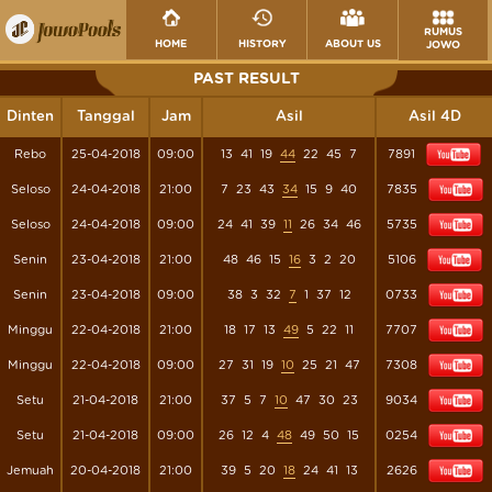
RUMUS
HOME
HISTORY
ABOUT US
JOWO
PAST RESULT
Dinten
Tanggal
Jam
Asil
Asil 4D
Rebo
25-04-2018
09:00
13
41
19
44
22
45
7
7891
Seloso
24-04-2018
21:00
7
23
43
34
15
9
40
7835
Seloso
24-04-2018
09:00
24
41
39
11
26
34
46
5735
Senin
23-04-2018
21:00
48
46
15
16
3
2
20
5106
Senin
23-04-2018
09:00
38
3
32
7
1
37
12
0733
Minggu
22-04-2018
21:00
18
17
13
49
5
22
11
7707
Minggu
22-04-2018
09:00
27
31
19
10
25
21
47
7308
Setu
21-04-2018
21:00
37
5
7
10
47
30
23
9034
Setu
21-04-2018
09:00
26
12
4
48
49
50
15
0254
Jemuah
20-04-2018
21:00
39
5
20
18
24
41
13
2626