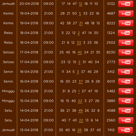
Jemuah
20-04-2018
09:00
17
14
47
12
18
11
10
0132
Kemis
19-04-2018
21:00
28
21
50
5
33
22
16
4687
Kemis
19-04-2018
09:00
42
38
27
21
48
18
15
8222
Rebo
18-04-2018
21:00
5
22
12
2
47
14
30
1324
Rebo
18-04-2018
09:00
21
6
12
33
3
23
36
2502
Seloso
17-04-2018
21:00
25
45
16
42
24
21
35
8230
Seloso
17-04-2018
09:00
23
12
15
2
31
40
34
2773
Senin
16-04-2018
21:00
11
34
5
3
37
45
29
3412
Senin
16-04-2018
09:00
16
30
23
37
26
9
28
6013
Minggu
15-04-2018
21:00
31
8
25
1
37
47
19
5482
Minggu
15-04-2018
09:00
16
15
40
22
3
27
26
3885
Setu
14-04-2018
21:00
36
21
38
49
26
32
8
4588
Setu
14-04-2018
09:00
40
7
43
22
13
6
14
2560
Jemuah
13-04-2018
21:00
35
40
16
26
38
37
43
7412