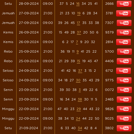
Setu
28-09-2024
09:00
37
5
24
16
34
25
41
2666
Jemuah
27-09-2024
21:00
21
23
10
19
6
28
34
3781
Jemuah
27-09-2024
09:00
39
26
45
17
35
33
38
7307
Kemis
26-09-2024
21:00
15
49
28
37
20
50
6
9379
Kemis
26-09-2024
09:00
6
2
17
7
9
20
32
2814
Rebo
25-09-2024
21:00
36
19
11
9
41
25
22
5700
Rebo
25-09-2024
09:00
21
29
39
15
19
43
47
4406
Seloso
24-09-2024
21:00
41
42
16
37
3
15
2
6712
Seloso
24-09-2024
09:00
34
18
27
30
35
43
29
9775
Senin
23-09-2024
21:00
39
30
38
3
49
22
6
0072
Senin
23-09-2024
09:00
16
34
24
38
30
11
5
2465
Minggu
22-09-2024
21:00
47
40
23
29
44
43
22
9826
Minggu
22-09-2024
09:00
38
34
13
24
44
22
50
9025
Setu
21-09-2024
21:00
6
33
40
34
42
8
4
3802