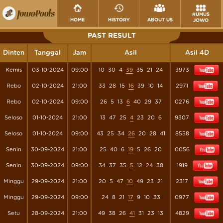
RUMUS
HOME
HISTORY
ABOUT US
JOWO
PAST RESULT
Dinten
Tanggal
Jam
Asil
Asil 4D
Kemis
03-10-2024
09:00
10
30
4
39
35
21
24
3973
Rebo
02-10-2024
21:00
33
28
15
16
39
10
14
2971
Rebo
02-10-2024
09:00
26
5
13
6
40
29
37
0276
Seloso
01-10-2024
21:00
13
47
25
4
23
20
6
9307
Seloso
01-10-2024
09:00
43
25
34
26
20
28
41
8558
Senin
30-09-2024
21:00
25
40
6
19
5
26
20
0056
Senin
30-09-2024
09:00
34
37
35
5
12
24
38
1919
Minggu
29-09-2024
21:00
20
5
47
10
49
23
21
2317
Minggu
29-09-2024
09:00
24
8
21
17
9
10
33
0977
Setu
28-09-2024
21:00
49
38
26
41
31
23
13
4829