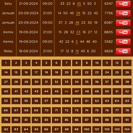
Setu
21-09-2024
09:00
33
22
6
45
5
50
3
6347
Jemuah
20-09-2024
21:00
14
50
45
28
15
22
42
7756
Jemuah
20-09-2024
09:00
37
3
28
48
23
30
19
6087
Kemis
19-09-2024
21:00
15
28
32
23
16
27
12
8805
Kemis
19-09-2024
09:00
42
22
6
5
44
46
40
5582
Rebo
18-09-2024
21:00
17
12
8
19
43
6
20
6828
1
2
3
4
5
6
7
8
9
10
11
12
13
14
15
16
17
18
19
20
21
22
23
24
25
26
27
28
29
30
31
32
33
34
35
36
37
38
39
40
41
42
43
44
45
46
47
48
49
50
51
52
53
54
55
56
57
58
59
60
61
62
63
64
65
66
67
68
69
70
71
72
73
74
75
76
77
78
79
80
81
82
83
84
85
86
87
88
89
90
91
92
93
94
95
96
97
98
99
100
101
102
103
104