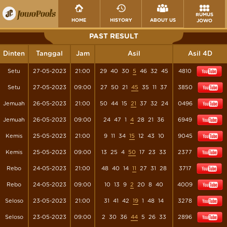
RUMUS
HOME
HISTORY
ABOUT US
JOWO
PAST RESULT
Dinten
Tanggal
Jam
Asil
Asil 4D
Setu
27-05-2023
21:00
29
40
30
5
46
32
45
4810
Setu
27-05-2023
09:00
27
50
21
45
35
11
37
3850
Jemuah
26-05-2023
21:00
50
44
15
21
37
32
24
0496
Jemuah
26-05-2023
09:00
24
47
1
4
28
21
36
6949
Kemis
25-05-2023
21:00
9
11
34
15
12
43
10
9045
Kemis
25-05-2023
09:00
13
25
4
50
17
23
33
2377
Rebo
24-05-2023
21:00
48
40
14
11
27
31
28
3717
Rebo
24-05-2023
09:00
10
13
9
2
20
8
40
4009
Seloso
23-05-2023
21:00
31
41
42
19
1
48
14
3278
Seloso
23-05-2023
09:00
2
30
36
44
5
26
33
2896